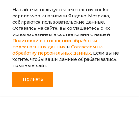
На сайте используется технология cookie,
Каталог еды
сервис web-аналитики Яндекс. Метрика,
собираются пользовательские данные.
Оставаясь на сайте, вы соглашаетесь с их
О нас
использованием в соответствии с нашей
Политикой в отношении обработки
персональных данных
и
Согласием на
Контакты
обработку персональных данных
. Если вы не
хотите, чтобы ваши данные обрабатывались,
покиньте сайт.
Принять
Главная
Главная
Кабинет
Кабинет
Корзина
Корзина
Избранные
Избранные
+7 (343) 214-51-05
Заказать звонок
sale@intecweb.ru
г. Екатеринбург, Николаевское ш., 23