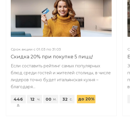
Срок акции с 01.03 по 31.03
С
Скидка 20% при покупке 5 пицц!
Если составить рейтинг самых популярных
З
блюд среди гостей и жителей столицы, в числе
п
лидеров точно будет итальянская кухня –
п
благодаря...
в
до 20%
446
12
00
30
ч.
м.
с.
д.