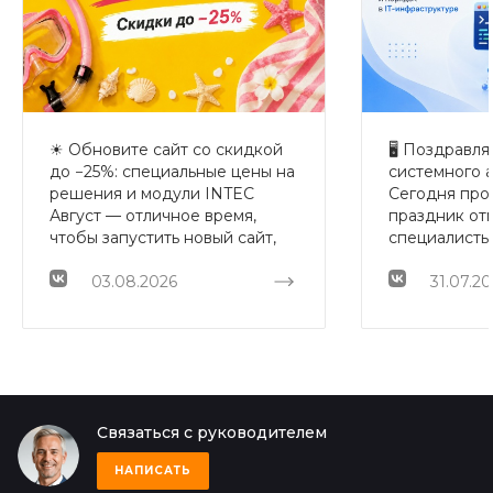
☀ Обновите сайт со скидкой
🖥 Поздравл
до −25%: специальные цены на
системного 
решения и модули INTEC
Сегодня про
Август — отличное время,
праздник от
чтобы запустить новый сайт,
специалисты
обновить текущий проект или
которым сер
расширить его возможности.
03.08.2026
стабильно, д
31.07.2
Специально для клиентов
безопасности
INTEC с 03.08 по 31.08.2026
ничего не н
включительно мы подготовили
быстро пере
выгодное предложение на
проблемой 
готовые решения и модули: 🔸
администра
−25% на готовые решения
обеспечива
Связаться с руководителем
линейки INTEC.KOSMOS; 🔸
бесперебойн
−25% на готовые решения
IT-инфрастру
НАПИСАТЬ
линейки INTEC.Universe; 🔸
настраивают