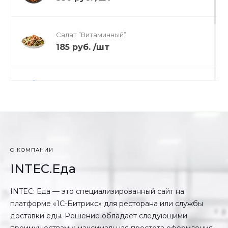
Салат ”Витаминный”
185 руб.
/
шт
Сок апельсиновый
50 руб.
/
шт
Тертая морковь
125 руб.
/
шт
О КОМПАНИИ
INTEC.Еда
INTEC: Еда — это специализированный сайт на
платформе «1С-Битрикс» для ресторана или службы
доставки еды. Решение обладает следующими
преимуществами: максимальная простота оформления