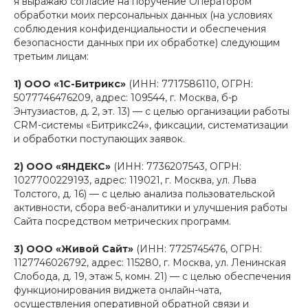
я выражаю согласие на поручение Оператором
обработки моих персональных данных (на условиях
соблюдения конфиденциальности и обеспечения
безопасности данных при их обработке) следующим
третьим лицам:
1) ООО «1С-Битрикс»
(ИНН: 7717586110, ОГРН:
5077746476209, адрес: 109544, г. Москва, б-р
Энтузиастов, д. 2, эт. 13) — с целью организации работы
CRM-системы «Битрикс24», фиксации, систематизации
и обработки поступающих заявок.
2) ООО «ЯНДЕКС»
(ИНН: 7736207543, ОГРН:
1027700229193, адрес: 119021, г. Москва, ул. Льва
Толстого, д. 16) — с целью анализа пользовательской
активности, сбора веб-аналитики и улучшения работы
Сайта посредством метрических программ.
3) ООО «Живой Сайт»
(ИНН: 7725745476, ОГРН:
1127746026792, адрес: 115280, г. Москва, ул. Ленинская
Слобода, д. 19, этаж 5, комн. 21) — с целью обеспечения
функционирования виджета онлайн-чата,
осуществления оперативной обратной связи и