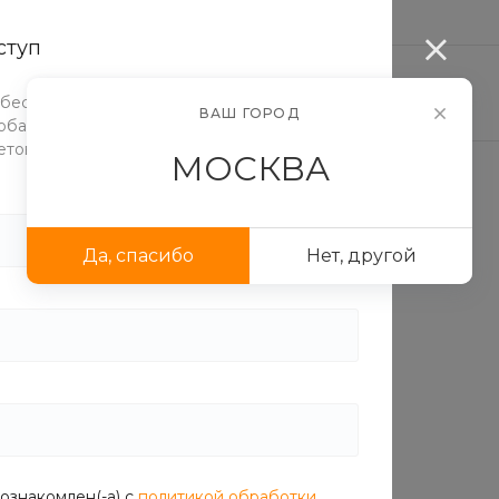
...
ступ
ЛОГ ЕДЫ
ДОСТАВКА И ОПЛАТА
АКЦИИ
 бесплатно протестировать функционал
ВАШ ГОРОД
бавлять элементы и блоки, настраивать их
етовую схему.
МОСКВА
Да, спасибо
Нет, другой
ознакомлен(-а) с
политикой обработки