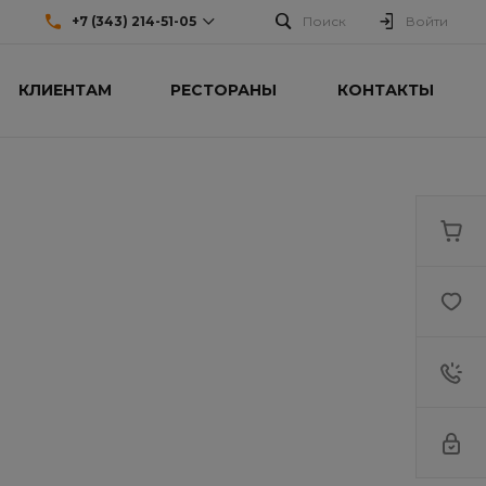
+7 (343) 214-51-05
Поиск
Войти
КЛИЕНТАМ
РЕСТОРАНЫ
КОНТАКТЫ
+7 (343) 214-51-05
г. Екатеринбург,
Николаевское ш., 23
Пн-Пт: 9:30-18:30 Cб-Вс:
Выходной
sale@intecweb.ru
8 (800) 100-45-85
г. Москва, ул. Люсиновская,
д. 39
Пн-Пт 9:30-18:30 Сб-Вс
Выходной
sale@intecweb.ru
8 (800) 100-45-85
г. Москва, ул. Ленина, д. 63
Пн-Пт 9:30-18:30 Сб-Вс
Выходной
sale@intecweb.ru