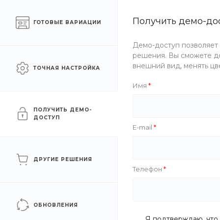
Москва
sale@intecweb.ru
Получить демо-до
ГОТОВЫЕ ВАРИАЦИИ
Готовый интернет-
КАТА
Демо-доступ позволяет
магазин еды
решения. Вы сможете до
внешний вид, менять цв
ТОЧНАЯ НАСТРОЙКА
Главная
/
Каталог товаров
Имя
Каталог еды
ПОЛУЧИТЬ ДЕМО-
ДОСТУП
E-mail
ДРУГИЕ РЕШЕНИЯ
Телефон
ОБНОВЛЕНИЯ
Я подтверждаю, что 